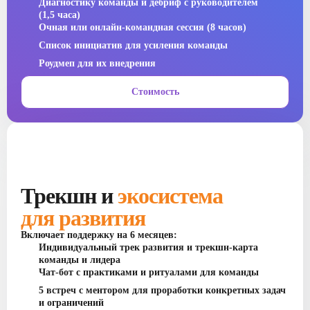
Диагностику команды и дебриф с руководителем
(1,5 часа)
Очная или онлайн-командная сессия (8 часов)
Список инициатив для усиления команды
Роудмеп для их внедрения
Стоимость
Трекшн и
экосистема
для развития
Включает поддержку на 6 месяцев:
Индивидуальный трек развития и трекшн-карта
команды и лидера
Чат-бот с практиками и ритуалами для команды
5 встреч с ментором для проработки конкретных задач
и ограничений