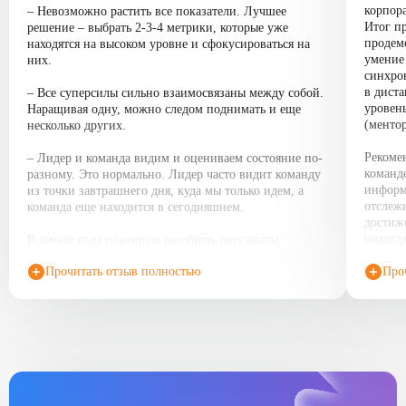
корпор
– Невозможно растить все показатели. Лучшее
Итог п
решение – выбрать 2-3-4 метрики, которые уже
продем
находятся на высоком уровне и сфокусироваться на
умение
них.
синхро
в дист
– Все суперсилы сильно взаимосвязаны между собой.
уровен
Наращивая одну, можно следом поднимать и еще
(ментор
несколько других.
Рекоме
– Лидер и команда видим и оцениваем состояние по-
команд
разному. Это нормально. Лидер часто видит команду
информ
из точки завтрашнего дня, куда мы только идем, а
отслеж
команда еще находится в сегодняшнем.
достиж
никогд
В начале года планирую разобрать результаты
диагностики с нашей командой руководителей и,
Прочитать отзыв полностью
Про
конечно, начать наращивать суперсилы!