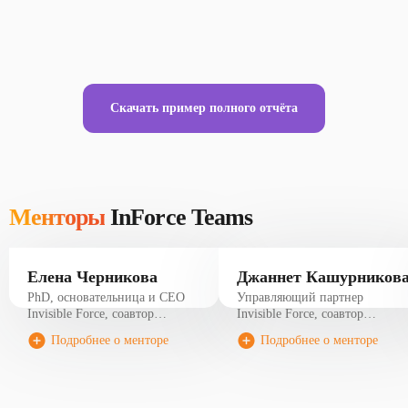
Скачать пример полного отчёта
Менторы
InForce Teams
Елена Черникова
Джаннет Кашурников
PhD, основательница и СЕО
Управляющий партнер
Invisible Force, соавтор
Invisible Force, соавтор
методологии InForce Teams.
методологии InForce Teams,
Подробнее о менторе
Подробнее о менторе
Автор первой в мире
лидер комплексных
методологии оценки
трансформационных проектов
корпоративной культуры.