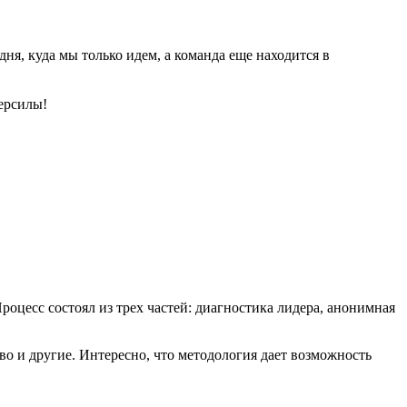
Р
д
ня, куда мы только идем, а команда еще находится в
персилы!
цесс состоял из трех частей: диагностика лидера, анонимная
во и другие. Интересно, что методология дает возможность