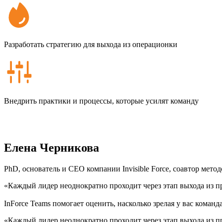
Разработать стратегию для выхода из операционки
Внедрить практики и процессы, которые усилят команду
Елена Черникова
PhD, основатель и CEO компании Invisible Force, соавтор мето
«Каждый лидер неоднократно проходит через этап выхода из пр
InForce Teams помогает оценить, насколько зрелая у вас команд
«Каждый лидер неоднократно проходит через этап выхода из пр