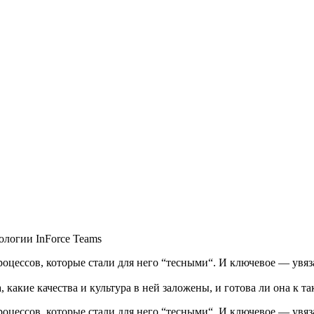
дологии InForce Teams
оцессов, которые стали для него “тесными“. И ключевое — увяза
а, какие качества и культура в ней заложены, и готова ли она к т
оцессов, которые стали для него “тесными“. И ключевое — увяза