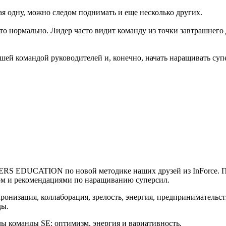
я одну, можно следом поднимать и еще несколько других.
о нормально. Лидер часто видит команду из точки завтрашнего д
ашей командой руководителей и, конечно, начать наращивать су
RS EDUCATION по новой методике наших друзей из InForce. Про
ром и рекомендациями по наращиванию суперсил.
онизация, коллаборация, зрелость, энергия, предпринимательст
ды.
илы команды SE: оптимизм, энергия и вариативность.