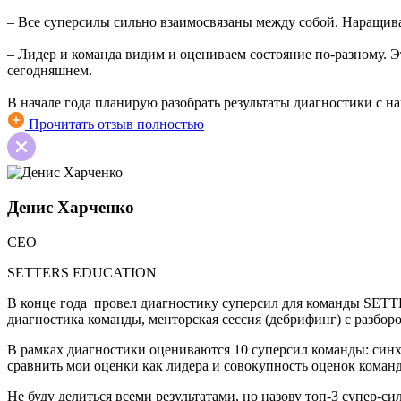
– Все суперсилы сильно взаимосвязаны между собой. Наращива
– Лидер и команда видим и оцениваем состояние по-разному. Эт
сегодняшнем.
В начале года планирую разобрать результаты диагностики с н
Прочитать отзыв полностью
Денис Харченко
СЕО
SETTERS EDUCATION
В конце года
провел диагностику cуперсил для команды SETTE
диагностика команды, менторская сессия (дебрифинг) с разбо
В рамках диагностики оцениваются 10 суперсил команды: синхр
сравнить мои оценки как лидера и совокупность оценок коман
Не буду делиться всеми результатами, но назову топ-3 супер-с